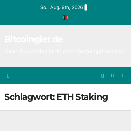
Zum
So.. Aug. 9th, 2026
Inhalt
springen
Bitcoingier.de
Mehr Durchblick im Krypto-Dschungel dank KI
Schlagwort:
ETH Staking