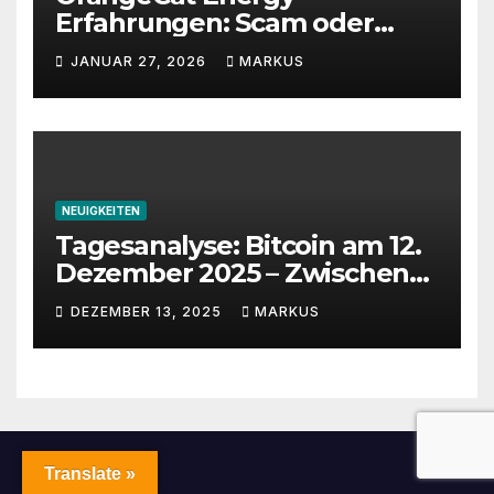
Erfahrungen: Scam oder
seriös? Wichtige Warnung
JANUAR 27, 2026
MARKUS
2026
NEUIGKEITEN
Tagesanalyse: Bitcoin am 12.
Dezember 2025 – Zwischen
Volatilität, Fed-Unsicherheit
DEZEMBER 13, 2025
MARKUS
und Chancen
Translate »