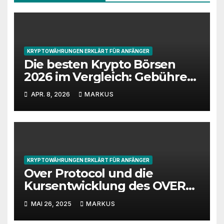
KRYPTOWÄHRUNGEN ERKLÄRT FÜR ANFÄNGER
Die besten Krypto Börsen
2026 im Vergleich: Gebühren,
Sicherheit und Features
APR. 8, 2026
MARKUS
KRYPTOWÄHRUNGEN ERKLÄRT FÜR ANFÄNGER
Over Protocol und die
Kursentwicklung des OVER
Tokens – Eine detaillierte
MAI 26, 2025
MARKUS
Analyse (April bis Mai 2025)