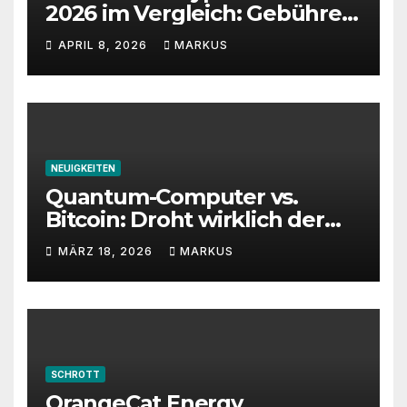
2026 im Vergleich: Gebühren,
Sicherheit und Features
APRIL 8, 2026
MARKUS
NEUIGKEITEN
Quantum-Computer vs.
Bitcoin: Droht wirklich der
Totalverlust?
MÄRZ 18, 2026
MARKUS
SCHROTT
OrangeCat Energy