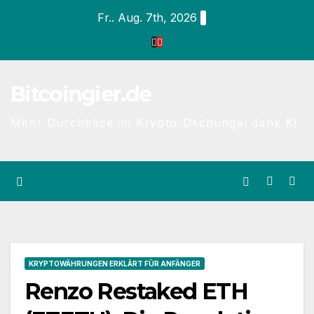
Zum
Fr.. Aug. 7th, 2026
Inhalt
springen
Bitcoingier.de
Mehr Durchblick im Krypto-Dschungel dank KI
KRYPTOWÄHRUNGEN ERKLÄRT FÜR ANFÄNGER
Renzo Restaked ETH