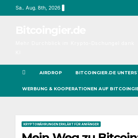
Zum
Sa.. Aug. 8th, 2026
Inhalt
springen
Bitcoingier.de
Mehr Durchblick im Krypto-Dschungel dank
KI
AIRDROP
BITCOINGIER.DE UNTER
WERBUNG & KOOPERATIONEN AUF BITCOINGI
KRYPTOWÄHRUNGEN ERKLÄRT FÜR ANFÄNGER
Mein Weg zu Bitcoin: