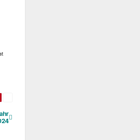
at
ahr
024