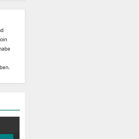
nd
coin
 habe
eben.