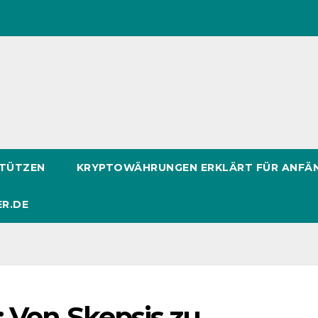
STÜTZEN
KRYPTOWÄHRUNGEN ERKLÄRT FÜR ANFÄ
ER.DE
 Von Skepsis zu