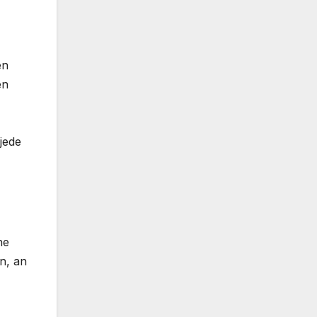
en
en
jede
ne
n, an